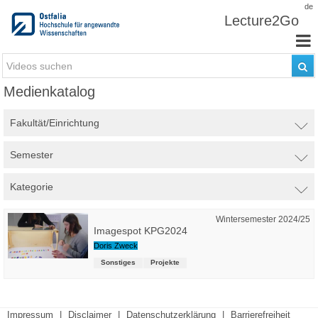
Zum Inhalt wechseln
de
Lecture2Go
Medienkatalog
Fakultät/Einrichtung
Semester
Kategorie
Wintersemester 2024/25
Imagespot KPG2024
Doris Zweck
Sonstiges
Projekte
Impressum
|
Disclaimer
|
Datenschutzerklärung
|
Barrierefreiheit