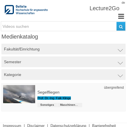
Zum Inhalt wechseln
de
Lecture2Go
Medienkatalog
Fakultät/Einrichtung
Semester
Kategorie
übergreifend
Segelfliegen
Prof. Dr.-Ing. Falk Klinge
Sonstiges
Maschinenbau
Impressum
|
Disclaimer
|
Datenschutzerklärung
|
Barrierefreiheit