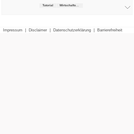
Tutorial
Wirtschaftsrecht (LL.B.)
Impressum
|
Disclaimer
|
Datenschutzerklärung
|
Barrierefreiheit