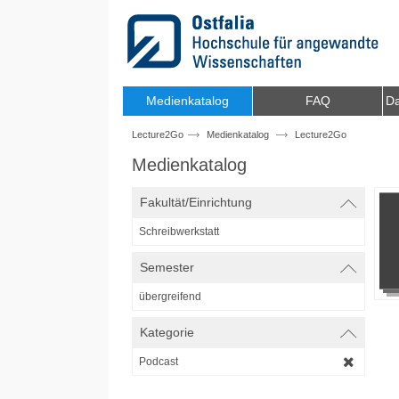
Zum Inhalt wechseln
Medienkatalog
FAQ
Da
Lecture2Go
Medienkatalog
Lecture2Go
Medienkatalog
Fakultät/Einrichtung
Schreibwerkstatt
Semester
übergreifend
Kategorie
Podcast