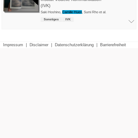
(IVK)
Saki Hoshino
,
Camille Huen
,
Sumi Rho
et al.
Sonstiges
IVK
Impressum
|
Disclaimer
|
Datenschutzerklärung
|
Barrierefreiheit