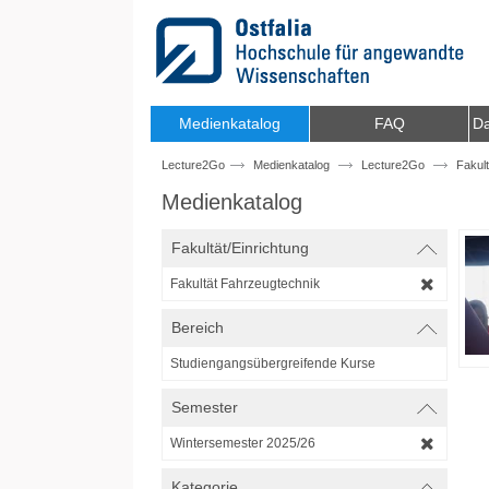
Zum Inhalt wechseln
Medienkatalog
FAQ
Da
Lecture2Go
Medienkatalog
Lecture2Go
Fakul
Medienkatalog
Fakultät/Einrichtung
Fakultät Fahrzeugtechnik
Bereich
Studiengangsübergreifende Kurse
Semester
Wintersemester 2025/26
Kategorie