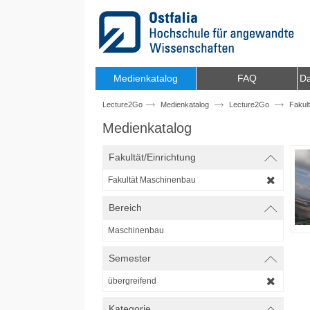
Zum Inhalt wechseln
Medienkatalog
FAQ
Da
Lecture2Go
Medienkatalog
Lecture2Go
Fakul
Medienkatalog
Fakultät/Einrichtung
Fakultät Maschinenbau
Bereich
Maschinenbau
Semester
übergreifend
Kategorie