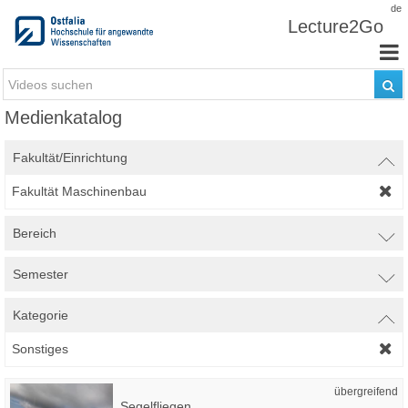
Zum Inhalt wechseln
de
Lecture2Go
Medienkatalog
Fakultät/Einrichtung
Fakultät Maschinenbau
Bereich
Semester
Kategorie
Sonstiges
übergreifend
Segelfliegen