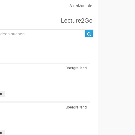
Anmelden
de
Lecture2Go
übergreifend
on
übergreifend
on