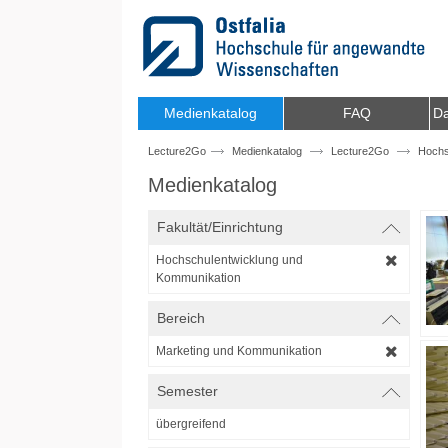
Zum Inhalt wechseln
Medienkatalog
FAQ
Da
Lecture2Go
Medienkatalog
Lecture2Go
Hochs
Medienkatalog
Fakultät/Einrichtung
Hochschulentwicklung und
Kommunikation
Bereich
Marketing und Kommunikation
Semester
übergreifend