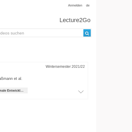
Anmelden
de
Lecture2Go
Wintersemester 2021/22
Haßmann
et al.
International Office und regionale Entwicklung