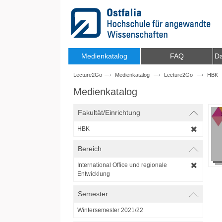
Zum Inhalt wechseln
Medienkatalog
FAQ
Da
Lecture2Go
Medienkatalog
Lecture2Go
HBK
Medienkatalog
Fakultät/Einrichtung
HBK
Bereich
International Office und regionale
Entwicklung
Semester
Wintersemester 2021/22