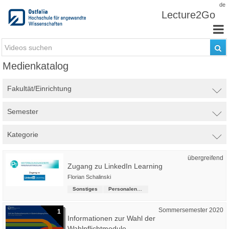
Zum Inhalt wechseln
de
Lecture2Go
Medienkatalog
Fakultät/Einrichtung
Semester
Kategorie
übergreifend
Zugang zu LinkedIn Learning
Florian Schalinski
Sonstiges
Personalentwicklung, Gesundheitsmanagement und Hochschulsport
Sommersemester 2020
1
Informationen zur Wahl der
Wahlpflichtmodule