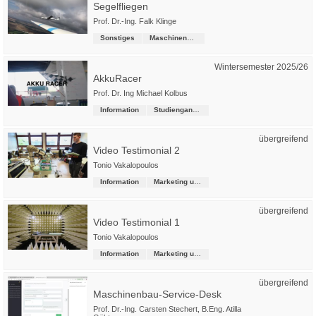
Segelfliegen
Prof. Dr.-Ing. Falk Klinge
Sonstiges
Maschinenbau
Wintersemester 2025/26
AkkuRacer
Prof. Dr. Ing Michael Kolbus
Information
Studiengangsübergreifende Kurse
übergreifend
Video Testimonial 2
Tonio Vakalopoulos
Information
Marketing und Kommunikation
übergreifend
Video Testimonial 1
Tonio Vakalopoulos
Information
Marketing und Kommunikation
übergreifend
Maschinenbau-Service-Desk
Prof. Dr.-Ing. Carsten Stechert
,
B.Eng. Atilla