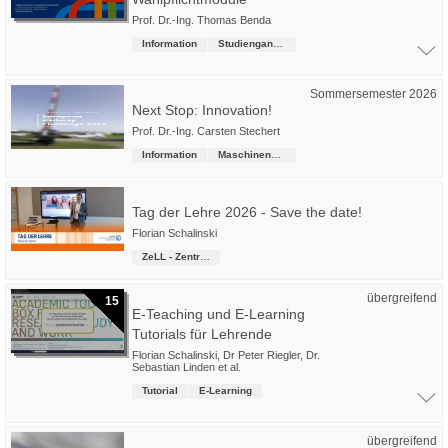
Prof. Dr.-Ing. Thomas Benda
Information
Studiengangsübergreifende Kurse
Sommersemester 2026
Next Stop: Innovation!
Prof. Dr.-Ing. Carsten Stechert
Information
Maschinenbau
Tag der Lehre 2026 - Save the date!
Florian Schalinski
ZeLL - Zentrum für erfolgreiches Lehren und Lernen
übergreifend
15
E-Teaching und E-Learning
Tutorials für Lehrende
Florian Schalinski
,
Dr Peter Riegler
,
Dr.
Sebastian Linden
et al.
Tutorial
E-Learning
übergreifend