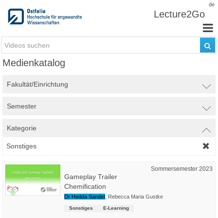
Zum Inhalt wechseln
de
Lecture2Go
Medienkatalog
Fakultät/Einrichtung
Semester
Kategorie
Sonstiges
Sommersemester 2023
Gameplay Trailer
Chemification
Dr Hedda Sander
,
Rebecca Maria Gustke
Sonstiges
E-Learning