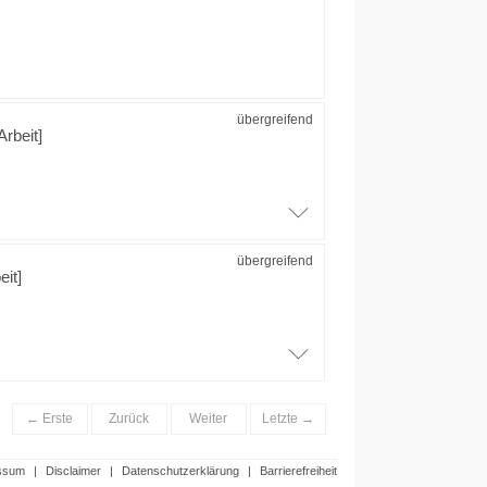
übergreifend
Arbeit]
übergreifend
eit]
← Erste
Zurück
Weiter
Letzte →
ssum
|
Disclaimer
|
Datenschutzerklärung
|
Barrierefreiheit