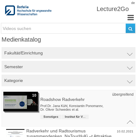
Zum Inhalt wechseln
de
Lecture2Go
Medienkatalog
Fakultät/Einrichtung
Semester
Kategorie
übergreifend
10
Roadshow Radverkehr
Prof.Dr. Jana Kühl
,
Konstantin Ponomarev
,
Dr. Oliver Schwedes
et al.
Sonstiges
Institut für Verkehrsmanagement
Radverkehr und Radtourismus
10.02.2021
zusammendenken_NaTourHuKi –t Attraktive