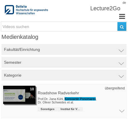
Zum Inhalt wechseln
de
Lecture2Go
Medienkatalog
Fakultät/Einrichtung
Semester
Kategorie
übergreifend
10
Roadshow Radverkehr
Prof.Dr. Jana Kühl
,
Konstantin Ponomarev
,
Dr. Oliver Schwedes
et al.
Sonstiges
Institut für Verkehrsmanagement