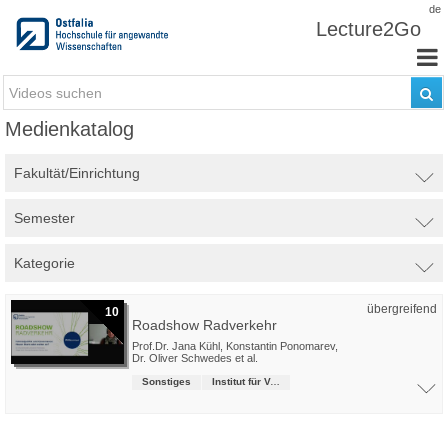
Zum Inhalt wechseln
de
Lecture2Go
Medienkatalog
Fakultät/Einrichtung
Semester
Kategorie
übergreifend
10
Roadshow Radverkehr
Prof.Dr. Jana Kühl
,
Konstantin Ponomarev
,
Dr. Oliver Schwedes
et al.
Sonstiges
Institut für Verkehrsmanagement