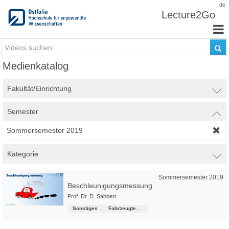
Zum Inhalt wechseln
de
Lecture2Go
Medienkatalog
Fakultät/Einrichtung
Semester
Sommersemester 2019
Kategorie
Sommersemester 2019
Beschleunigungsmessung
Prof. Dr. D. Sabbert
Sonstiges
Fahrzeugtechnik (Präsenz-Studiengang)