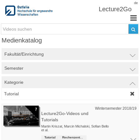
Zum Inhalt wechseln
de
Lecture2Go
Medienkatalog
Fakultät/Einrichtung
Semester
Kategorie
Tutorial
Wintersemester 2018/19
7
Lecture2Go-Videos und
Tutorials
Martin Kriszat
,
Marcin Michalski
,
Sofian Bello
et al.
Tutorial
Rechenzentrum