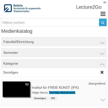
Zum Inhalt wechseln
de
Lecture2Go
Medienkatalog
Fakultät/Einrichtung
Semester
Kategorie
Sonstiges
übergreifend
53
Institut für FREIE KUNST (IFK)
Holger Banse
,
Prof Max Mustermann
Sonstiges
IFK