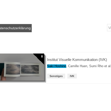
tenschutzerklärung
8
Institut Visuelle Kommunikation (IVK)
Saki Hoshino
,
Camille Huen
,
Sumi Rho
et al
Sonstiges
IVK