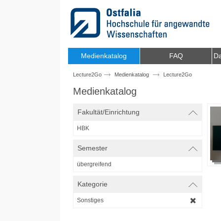
Zum Inhalt wechseln
Medienkatalog
FAQ
Da
Lecture2Go
Medienkatalog
Lecture2Go
Medienkatalog
Fakultät/Einrichtung
HBK
Semester
übergreifend
Kategorie
Sonstiges