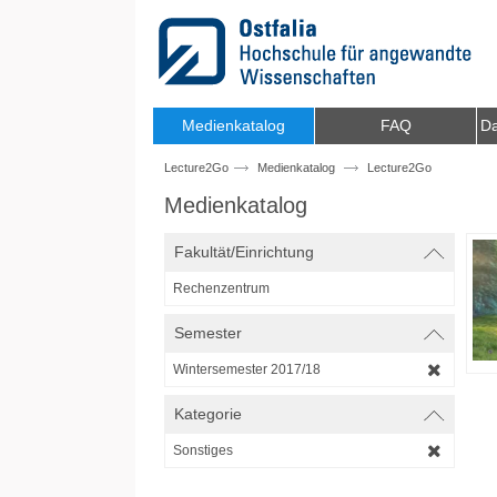
Zum Inhalt wechseln
Medienkatalog
FAQ
Da
Lecture2Go
Medienkatalog
Lecture2Go
Medienkatalog
Fakultät/Einrichtung
Rechenzentrum
Semester
Wintersemester 2017/18
Kategorie
Sonstiges