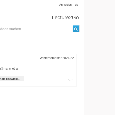
Anmelden
de
Lecture2Go
Wintersemester 2021/22
Haßmann
et al.
International Office und regionale Entwicklung