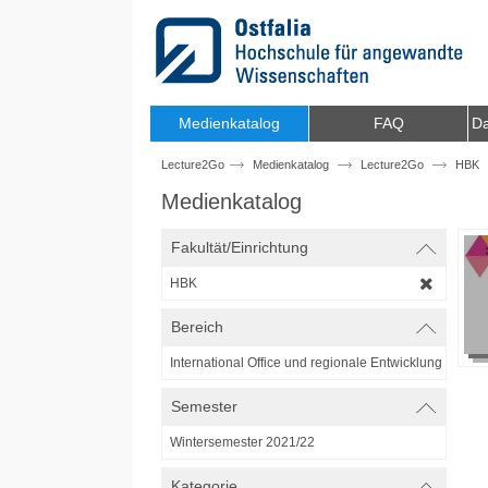
Zum Inhalt wechseln
Medienkatalog
FAQ
Da
Lecture2Go
Medienkatalog
Lecture2Go
HBK
Medienkatalog
Fakultät/Einrichtung
HBK
Bereich
International Office und regionale Entwicklung
Semester
Wintersemester 2021/22
Kategorie