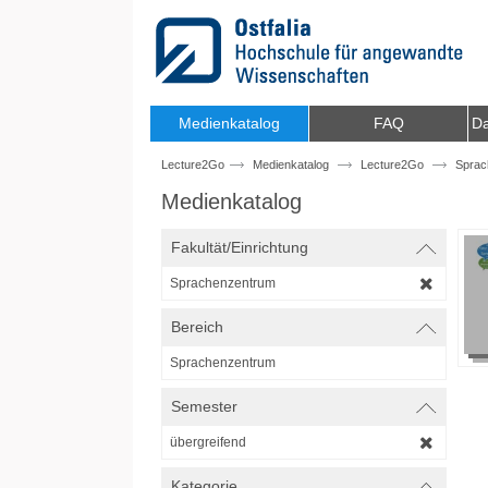
Zum Inhalt wechseln
Medienkatalog
FAQ
Da
Lecture2Go
Medienkatalog
Lecture2Go
Sprac
Medienkatalog
Fakultät/Einrichtung
Sprachenzentrum
Bereich
Sprachenzentrum
Semester
übergreifend
Kategorie