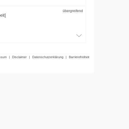
übergreifend
eit]
ssum
|
Disclaimer
|
Datenschutzerklärung
|
Barrierefreiheit