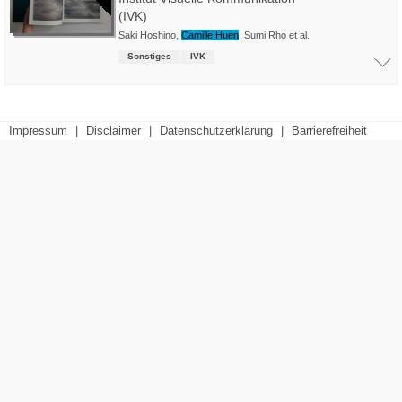
(IVK)
Saki Hoshino
,
Camille Huen
,
Sumi Rho
et al.
Sonstiges
IVK
Impressum
|
Disclaimer
|
Datenschutzerklärung
|
Barrierefreiheit