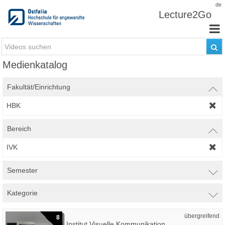
Zum Inhalt wechseln
de
Lecture2Go
Medienkatalog
Fakultät/Einrichtung
HBK
Bereich
IVK
Semester
Kategorie
übergreifend
8
Institut Visuelle Kommunikation