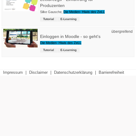
Produzenten
Silke Gausche
,
Die Medien- Hiwis des ZeLL
Tutorial
E-Learning
übergreifend
Einloggen in Moodle - so geht's
Die Medien- Hiwis des ZeLL
Tutorial
E-Learning
Impressum
|
Disclaimer
|
Datenschutzerklärung
|
Barrierefreiheit