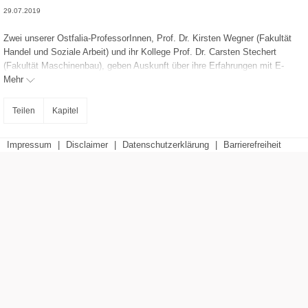
29.07.2019
Zwei unserer Ostfalia-ProfessorInnen, Prof. Dr. Kirsten Wegner (Fakultät
Handel und Soziale Arbeit) und ihr Kollege Prof. Dr. Carsten Stechert
(Fakultät Maschinenbau), geben Auskunft über ihre Erfahrungen mit E-
Learning in der Hochschullehre.
Mehr
Teilen
Kapitel
Impressum
|
Disclaimer
|
Datenschutzerklärung
|
Barrierefreiheit