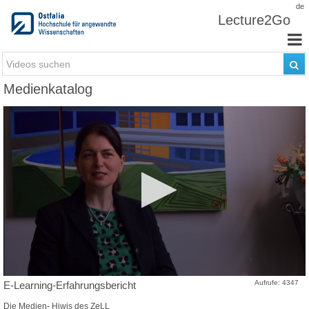
Zum Inhalt wechseln
de
Lecture2Go
Medienkatalog
Aufrufe: 4347
E-Learning-Erfahrungsbericht
Die Medien- Hiwis des ZeLL