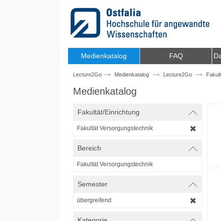
Zum Inhalt wechseln
Medienkatalog
FAQ
Da
Lecture2Go
Medienkatalog
Lecture2Go
Fakul
Medienkatalog
Fakultät/Einrichtung
Fakultät Versorgungstechnik
Bereich
Fakultät Versorgungstechnik
Semester
übergreifend
Kategorie