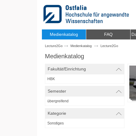
Zum Inhalt wechseln
Medienkatalog
FAQ
Da
Lecture2Go
Medienkatalog
Lecture2Go
Medienkatalog
Fakultät/Einrichtung
HBK
Semester
übergreifend
Kategorie
Sonstiges