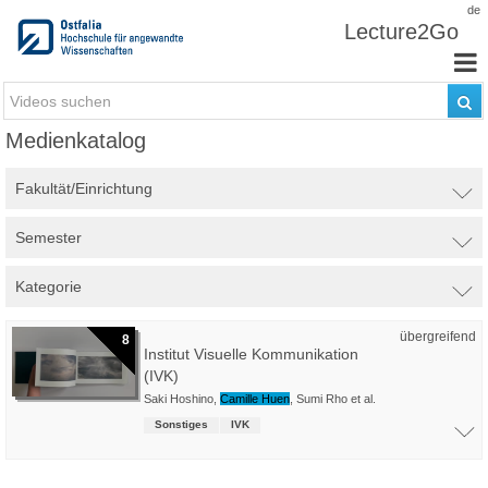
Zum Inhalt wechseln
de
Lecture2Go
Medienkatalog
Fakultät/Einrichtung
Semester
Kategorie
übergreifend
8
Institut Visuelle Kommunikation
(IVK)
Saki Hoshino
,
Camille Huen
,
Sumi Rho
et al.
Sonstiges
IVK