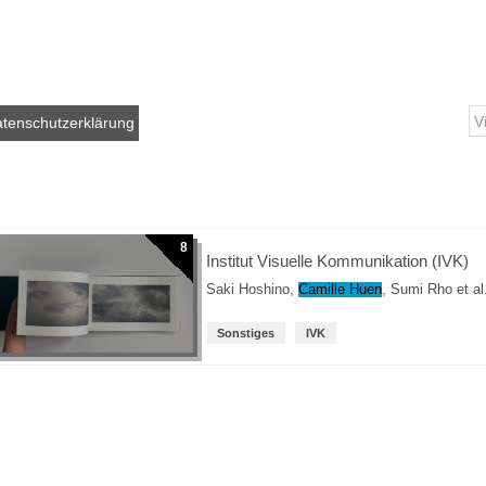
tenschutzerklärung
8
Institut Visuelle Kommunikation (IVK)
Saki Hoshino
,
Camille Huen
,
Sumi Rho
et al
Sonstiges
IVK