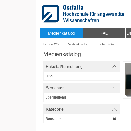
Zum Inhalt wechseln
Medienkatalog
FAQ
Da
Lecture2Go
Medienkatalog
Lecture2Go
Medienkatalog
Fakultät/Einrichtung
HBK
Semester
übergreifend
Kategorie
Sonstiges