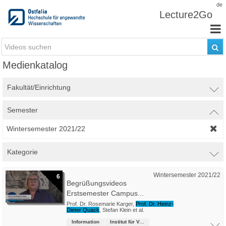
Zum Inhalt wechseln
de
Lecture2Go
Medienkatalog
Fakultät/Einrichtung
Semester
Wintersemester 2021/22
Kategorie
Wintersemester 2021/22
6
Begrüßungsvideos
Erstsemester Campus...
Prof. Dr. Rosemarie Karger
,
Prof. Dr. Heinz-
Dieter Quack
,
Stefan Klein
et al.
Information
Institut für Verkehrsmanagement