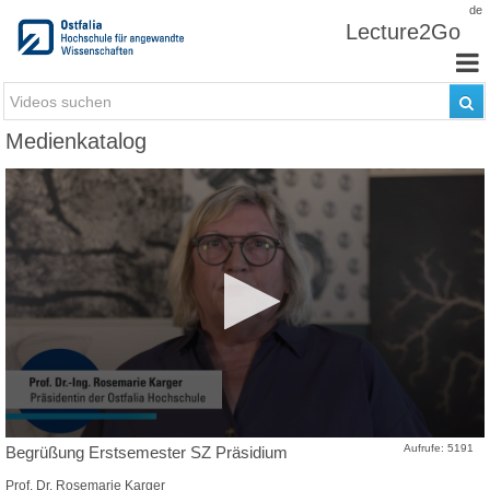
Zum Inhalt wechseln
de
Lecture2Go
Medienkatalog
Aufrufe: 5191
Begrüßung Erstsemester SZ Präsidium
Prof. Dr. Rosemarie Karger