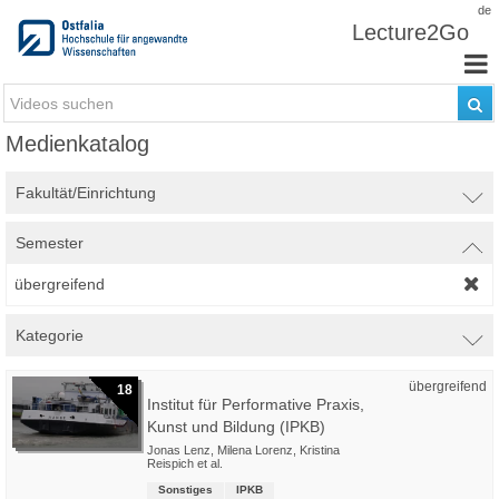
Zum Inhalt wechseln
de
Lecture2Go
Medienkatalog
Fakultät/Einrichtung
Semester
übergreifend
Kategorie
übergreifend
18
Institut für Performative Praxis,
Kunst und Bildung (IPKB)
Jonas Lenz
,
Milena Lorenz
,
Kristina
Reispich
et al.
Sonstiges
IPKB