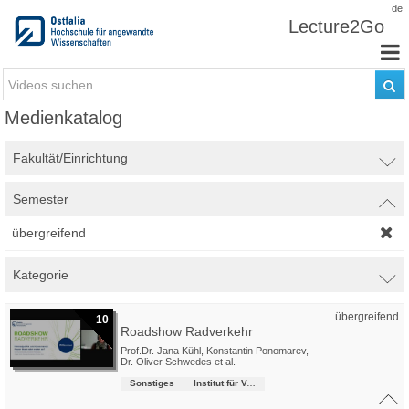
Zum Inhalt wechseln
de
Lecture2Go
Medienkatalog
Fakultät/Einrichtung
Semester
übergreifend
Kategorie
übergreifend
10
Roadshow Radverkehr
Prof.Dr. Jana Kühl
,
Konstantin Ponomarev
,
Dr. Oliver Schwedes
et al.
Sonstiges
Institut für Verkehrsmanagement