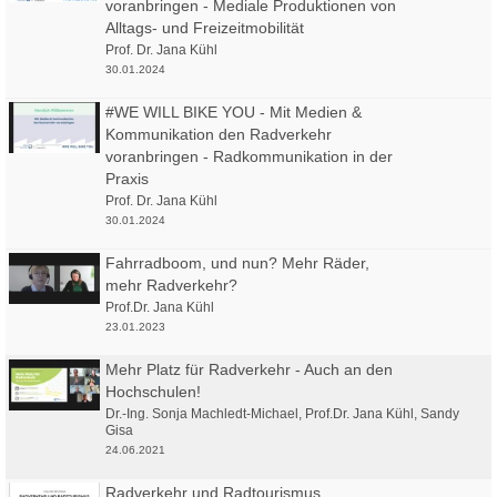
voranbringen - Mediale Produktionen von
Alltags- und Freizeitmobilität
[ab 00:30:20]
Radverkehr mit Forschung und Lehre ins Rollen bringen.
Prof. Dr. Jana Kühl
Bedarfsanalyse aus Sicht der Praxis – Jana Kühl
30.01.2024
Jana Kühl ist Professorin für Radverkehrsmanagement an der Ostfalia HaW
#WE WILL BIKE YOU - Mit Medien &
Campus Salzgitter. Frau Kühl wird die Ergebnisse einer bundesweiten
Kommunikation den Radverkehr
Befragung unter Radverkehrsexpert*Innen vorstellen. Die Ergebnisse
voranbringen - Radkommunikation in der
zeigen, welche Kompetenzen in der Ausbildung von Radverkehrsfachleuten
Praxis
gefragt sind und welche Forschungsbedarfe zur Weiterentwicklung des
Prof. Dr. Jana Kühl
Radverkehrs bestehen.
30.01.2024
Fahrradboom, und nun? Mehr Räder,
[ab 00:47:45]
Forschungslücken rund ums Rad. Ein Dialog.
mehr Radverkehr?
Prof.Dr. Jana Kühl
Alle bereits berufenen Professorinnen und Professoren werden ein
23.01.2023
Schlaglicht auf ihre Forschungsschwerpunkte werfen:
Angela Francke
, Hochschule Karlsruhe
Mehr Platz für Radverkehr - Auch an den
Hochschulen!
Heather Kaths
, Bergische Universität Wuppertal
Dr.-Ing. Sonja Machledt-Michael
,
Prof.Dr. Jana Kühl
,
Sandy
Dennis Knese
, Frankfurt UAS
Gisa
24.06.2021
Martina Lohmeier
, Hochschule RheinMain (HSRM)
Radverkehr und Radtourismus
Christian Rudolf
, TH Wildau