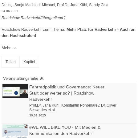
Dr.-Ing. Sonja Machledt-Michael
,
Prof.Dr. Jana Kühl
,
Sandy Gisa
24.06.2021
Roadshow Radverkehr(übergreifend )
Roadshow Radverkehr zum Thema:
Mehr Platz für Radverkehr - Auch an
den Hochschulen!
Mehr
Programm
Teilen
Kapitel
[ab 00:07:00]
Anschub für den Radverkehr – Ineke Spapé
Wir freuen uns sehr, dass Frau Ineke Spapé die Veranstaltung mit einen
Veranstaltungsreihe
Impulsvortrag eröffnen wird.
Fahrradpolitik und Governance: Neuer
Frau Spapé ist Dozentin für Stadt- und Verkehrsplanung mit Schwerpunkt
Start oder weiter so? | Roadshow
Radverkehr der Hochschule Breda (NL). Als Geschäftsführerin und in der
Radverkehr
fachlichen Position eines Sustainable Urban Mobility Planner arbeitet sie
Prof.Dr. Jana Kühl
,
Konstantin Ponomarev
,
Dr. Oliver
für SOAB Consultants, Breda, NL. Die Themen ihrer Arbeit lassen sich
Schwedes
et al.
unter den Begriffen Mobilität, öffentlicher Raum und gefährdete
30.01.2025
Personengruppen zusammenfassen. Sie hat 2020 mit dem Konzept
„FreshBrains“ den Deutschen Fahrradpreis (BMVI, AGFK NRW) für
#WE WILL BIKE YOU - Mit Medien &
Kommunikation gewonnen.
Kommunikation den Radverkehr