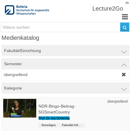
Zum Inhalt wechseln
de
Lecture2Go
Medienkatalog
Fakultät/Einrichtung
Semester
übergreifend
Kategorie
übergreifend
NDR-Bingo-Beitrag-
5GSmartCountry
Prof. Dr. Ina Schiering
Sonstiges
Fakultät Informatik