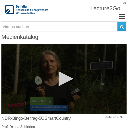
Zum Inhalt wechseln
de
Lecture2Go
Medienkatalog
Aufrufe: 2397
NDR-Bingo-Beitrag-5GSmartCountry
Prof. Dr. Ina Schiering