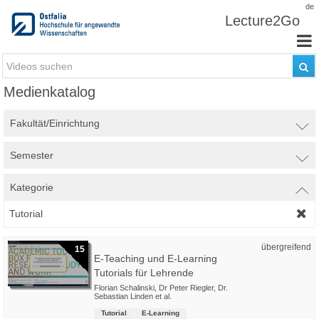
Zum Inhalt wechseln
de
Lecture2Go
Medienkatalog
Fakultät/Einrichtung
Semester
Kategorie
Tutorial
übergreifend
15
E-Teaching und E-Learning
Tutorials für Lehrende
Florian Schalinski
,
Dr Peter Riegler
,
Dr.
Sebastian Linden
et al.
Tutorial
E-Learning