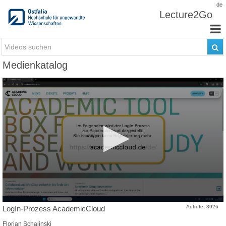
Zum Inhalt wechseln
de
Lecture2Go
Medienkatalog
Aufrufe: 3926
LogIn-Prozess AcademicCloud
Florian Schalinski