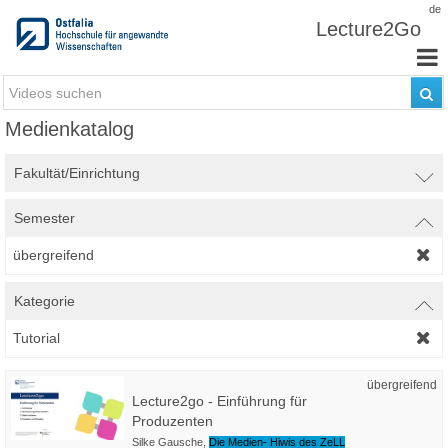
Zum Inhalt wechseln
de
Lecture2Go
Medienkatalog
Fakultät/Einrichtung
Semester
übergreifend
Kategorie
Tutorial
übergreifend
Lecture2go - Einführung für
Produzenten
Silke Gausche
,
Die Medien- Hiwis des ZeLL