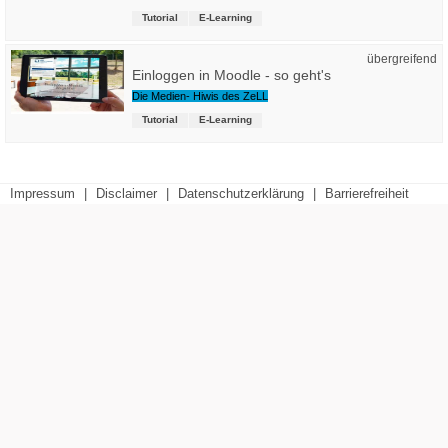
Tutorial
E-Learning
übergreifend
Einloggen in Moodle - so geht's
Die Medien- Hiwis des ZeLL
Tutorial
E-Learning
Impressum
|
Disclaimer
|
Datenschutzerklärung
|
Barrierefreiheit