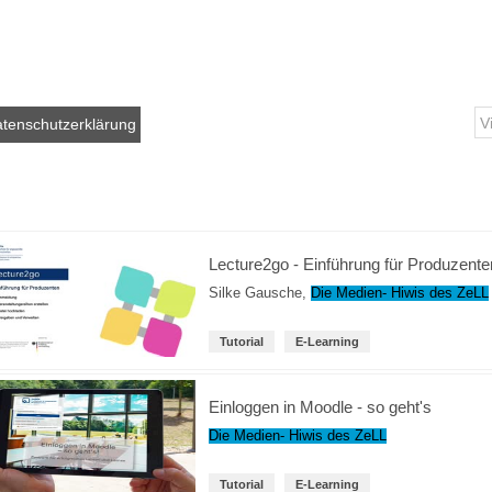
tenschutzerklärung
Lecture2go - Einführung für Produzente
Silke Gausche
,
Die Medien- Hiwis des ZeLL
Tutorial
E-Learning
Einloggen in Moodle - so geht's
Die Medien- Hiwis des ZeLL
Tutorial
E-Learning