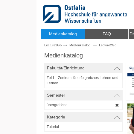
Zum Inhalt wechseln
Medienkatalog
FAQ
Da
Lecture2Go
Medienkatalog
Lecture2Go
Medienkatalog
Fakultät/Einrichtung
ZeLL - Zentrum für erfolgreiches Lehren und
Lernen
Semester
übergreifend
Kategorie
Tutorial