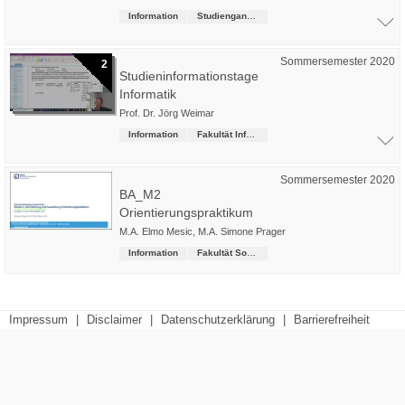
Information
Studiengangsübergreifende Kurse
Sommersemester 2020
2
Studieninformationstage
Informatik
Prof. Dr. Jörg Weimar
Information
Fakultät Informatik
Sommersemester 2020
BA_M2
Orientierungspraktikum
M.A. Elmo Mesic
,
M.A. Simone Prager
Information
Fakultät Soziale Arbeit
Impressum
|
Disclaimer
|
Datenschutzerklärung
|
Barrierefreiheit