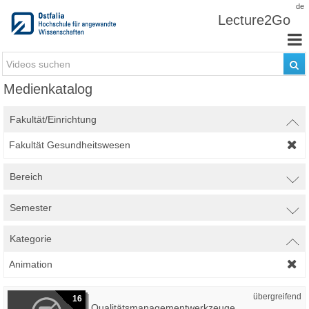
Zum Inhalt wechseln
de
Lecture2Go
Medienkatalog
Fakultät/Einrichtung
Fakultät Gesundheitswesen
Bereich
Semester
Kategorie
Animation
übergreifend
16
Qualitätsmanagementwerkzeuge