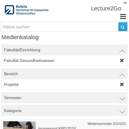
Zum Inhalt wechseln
de
Lecture2Go
Medienkatalog
Fakultät/Einrichtung
Fakultät Gesundheitswesen
Bereich
Projekte
Semester
Kategorie
Wintersemester 2024/25
Imagespot KPG2024