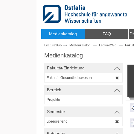
Zum Inhalt wechseln
Medienkatalog
FAQ
Da
Lecture2Go
Medienkatalog
Lecture2Go
Fakul
Medienkatalog
Fakultät/Einrichtung
Fakultät Gesundheitswesen
Bereich
Projekte
Semester
übergreifend
Kategorie