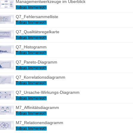
Managementwerkzeuge im Überblick
Tobias Immenroth
Q7_Fehlersammelliste
Tobias Immenroth
Q7_Qualitätsregelkarte
Tobias Immenroth
Q7_Histogramm
Tobias Immenroth
Q7_Pareto-Diagramm
Tobias Immenroth
Q7_Korrelationsdiagramm
Tobias Immenroth
Q7_Ursache-Wirkungs-Diagramm
Tobias Immenroth
M7_Affinitätsdiagramm
Tobias Immenroth
M7_Relationendiagramm
Tobias Immenroth