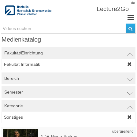
Zum Inhalt wechseln
de
Lecture2Go
Medienkatalog
Fakultät/Einrichtung
Fakultät Informatik
Bereich
Semester
Kategorie
Sonstiges
übergreifend
NDR-Bingo-Beitrag-