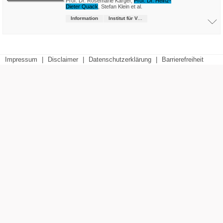
Prof. Dr. Rosemarie Karger
,
Prof. Dr. Heinz-
Dieter Quack
,
Stefan Klein
et al.
Information
Institut für Verkehrsmanagement
Impressum
|
Disclaimer
|
Datenschutzerklärung
|
Barrierefreiheit