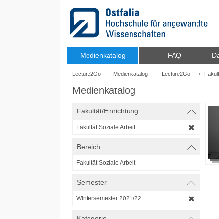
Zum Inhalt wechseln
Medienkatalog
FAQ
Da
Lecture2Go
Medienkatalog
Lecture2Go
Fakult
Medienkatalog
Fakultät/Einrichtung
Fakultät Soziale Arbeit
Bereich
Fakultät Soziale Arbeit
Semester
Wintersemester 2021/22
Kategorie