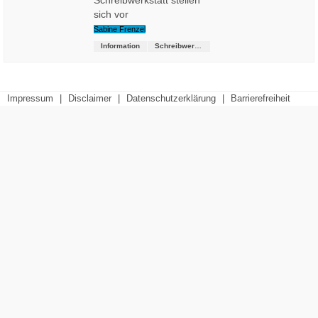
Schreibwerkstatt stellen
sich vor
Sabine Frenzel
Information
Schreibwerkstatt
Impressum
|
Disclaimer
|
Datenschutzerklärung
|
Barrierefreiheit